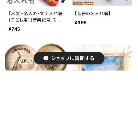
【木製＊名入れ・文字入れ箸
【音符の名入れ箸】
(子ども用)】音楽記号 スマ
¥695
イル リボン 星…送別ギフト
¥745
卒園ギフト 入学準備 記念
品
ショップに質問する
キーワードから探す
【名前・メッセージ入り 楽器
【音符パーツ付き♪フォトフ
プレート】吹奏楽 バンド …
レーム】ミニチュアアレンジ
¥3,250
¥1,990