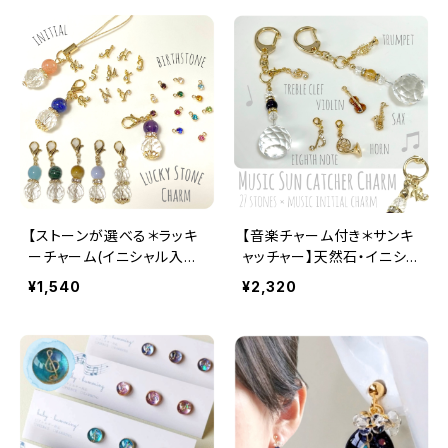
【ストーンが選べる＊ラッキ
【音楽チャーム付き＊サンキ
ーチャーム(イニシャル入
ャッチャー】天然石・イニシャ
り)】送料無料
ル入り / トランペット ホル
¥1,540
¥2,320
ン サックス バイオリン 八分
音符